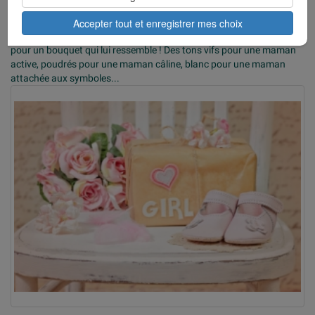
appartement. Vous connaissez peu la maman ? Angélique vous
conseille un classique : un bouquet dans les tons de rose ou de bleu,
Accepter tout et enregistrer mes choix
ou une brassée de roses multicolore. Si vous êtes plus proche, optez
pour un bouquet qui lui ressemble ! Des tons vifs pour une maman
active, poudrés pour une maman câline, blanc pour une maman
attachée aux symboles...